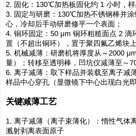
2. 固化：130℃加热板固化约 1 小时
3. 固定与研磨：130℃加热不锈钢棒
心，冷却后手动研磨修平一个表面；
4. 铜环固定：50 μm 铜环粗糙面点 2
置（不超出铜环），置于聚四氟乙烯块上 1
5. 机械减薄：研磨机将厚度从～2000 μm
量）；转移至透明棒，凹坑仪减薄至～70
6. 离子减薄：取下样品并装载至离子减
样品中心穿孔（显微镜下中心出现白光
关键减薄工艺
1. 离子减薄（离子束薄化）：惰性气体
溅射剥离表面原子