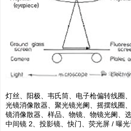
灯丝、阳极、韦氏筒、电子枪偏转线圈、聚
光镜消像散器、聚光镜光阑、摇摆线圈
镜消像散器、样品、物镜、物镜光阑、选
中间镜 2、投影镜、快门、荧光屏 / 曝