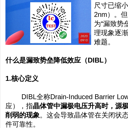
尺寸已缩小
2nm）。
为“漏致势
理现象逐
难题。
什么是漏致势垒降低效应（DIBL）
1.核心定义
DIBL全称Drain-Induced Barrier
应），指
晶体管中漏极电压升高时，源
削弱的现象
。这会导致晶体管在关闭状
件可靠性。