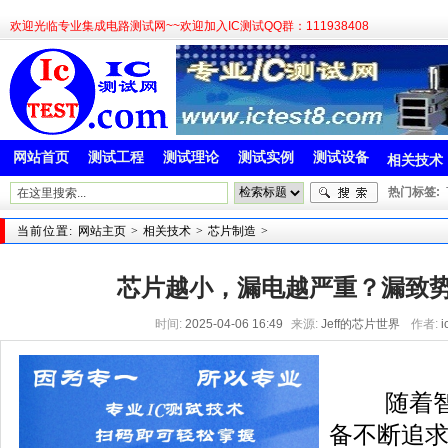
欢迎光临专业集成电路测试网~~欢迎加入IC测试QQ群：111938408
网站首页
测试工程
测试理论
测试实例
测试设备
相关技术
热门标签:
当前位置:
网站主页
>
相关技术
>
芯片制造
>
芯片越小，漏电越严重？漏致
时间:
2025-04-06 16:49
来源:
Jeff的芯片世界
作者:
i
随着智能
备不断追