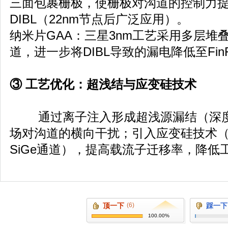
三面包裹栅极，使栅极对沟道的控制力提
DIBL（22nm节点后广泛应用）。
纳米片GAA：三星3nm工艺采用多层堆叠
道，进一步将DIBL导致的漏电降低至FinF
③ 工艺优化：超浅结与应变硅技术
通过离子注入形成超浅源漏结（深度<
场对沟道的横向干扰；引入应变硅技术（如Glo
SiGe通道），提高载流子迁移率，降低
顶一下
(6)
踩一下
100.00%