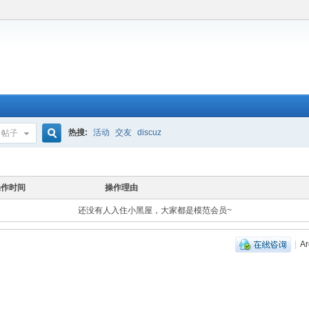
热搜:
活动
交友
discuz
帖子
搜
操作时间
操作理由
还没有人入住小黑屋，大家都是模范会员~
索
|
Ar